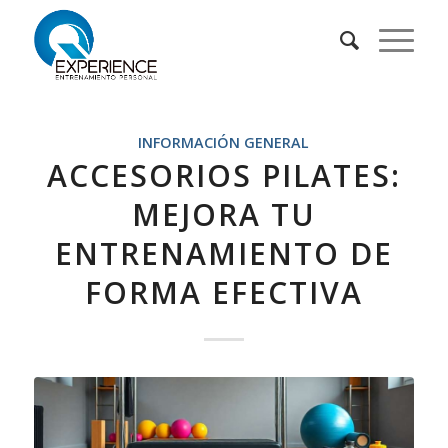
dice:
dice:
dice:
dice:
dice:
dice:
dice:
INFORMACIÓN GENERAL
ACCESORIOS PILATES:
MEJORA TU
ENTRENAMIENTO DE
FORMA EFECTIVA